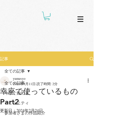
記事
全ての記事
yumesyo
全ての記事
2023年8月11日
読了時間: 2分
幸座で使っているもの
今すぐ始める
Part2
コミュニティ
更新日：
2024年2月24日
参加者さまの作品紹介