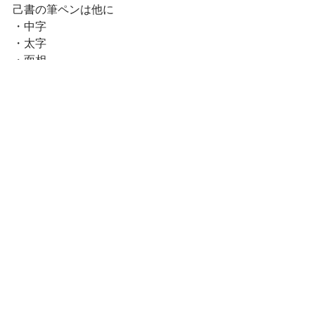
己書の筆ペンは他に
・中字
・太字
・面相
・薄墨(太字)
があります
スーパー細い「ささやきペン」もおす
すめです！