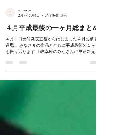
yumesyo
2019年5月4日
読了時間: 3分
４月平成最後の一ヶ月総まとめ
４月１日元号発表直後からはじまった４月の夢書
道場！ みなさまの作品とともに平成最後の１ヶ月
を振り返ります 土岐幸座のみなさんに早速新元号
『令和』を描いていただきました 昭和を懐かし
み、平成に感謝し、令和に夢をのせて お話も弾み
ます お野菜も楽しんで頂きました...