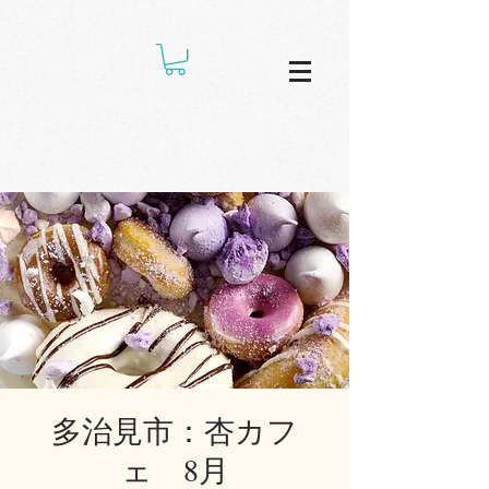
多治見市：杏カフ
ェ 8月