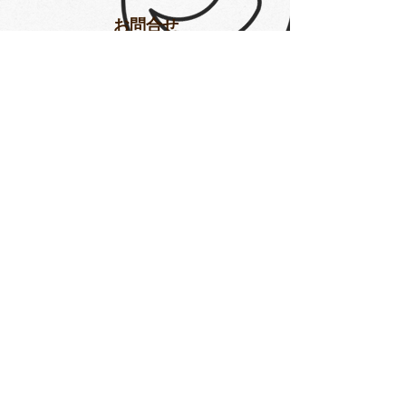
​お問合せ
Subscribe
yumesyo_mk@yahoo.co.jp
Tel.
070.5405.5035