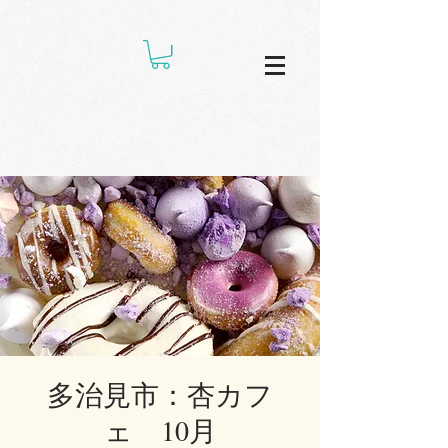
多治見市：杏カフ
ェ 10月