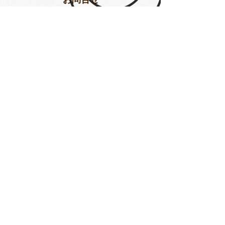
Subscribe
yumesyo_mk@yahoo.co.jp
Tel.
070.5405.5035