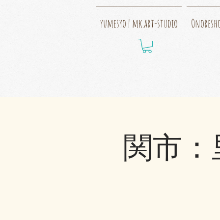
yumesyo | mk.art-studio
Onoresh
関市：