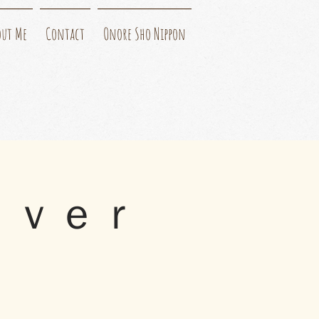
out Me
Contact
Onore Sho Nippon
ｉｖｅｒ