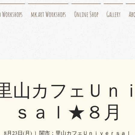
o Workshops
mk.art Workshops
Online Shop
Gallery
Ab
里山カフェＵｎ
ｓａｌ★８月
8月23日(月)
  |  
関市：里山カフェＵｎｉｖｅｒｓａｌ