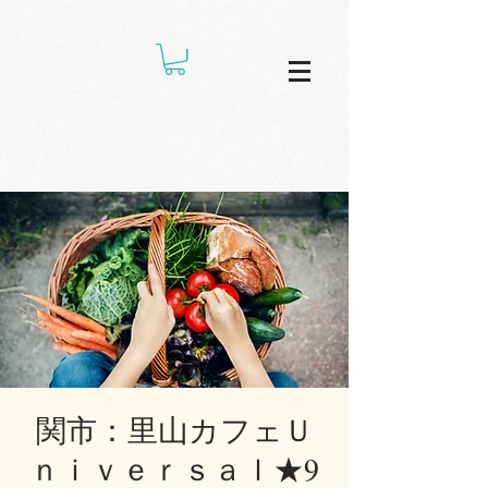
関市：里山カフェＵ
ｎｉｖｅｒｓａｌ★9