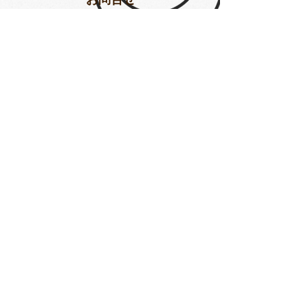
Subscribe
yumesyo_mk@yahoo.co.jp
Tel.
070.5405.5035