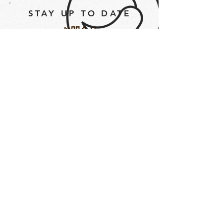
STAY UP TO DATE
​お問合せ
Subscribe
yumesyo_mk@yahoo.co.jp