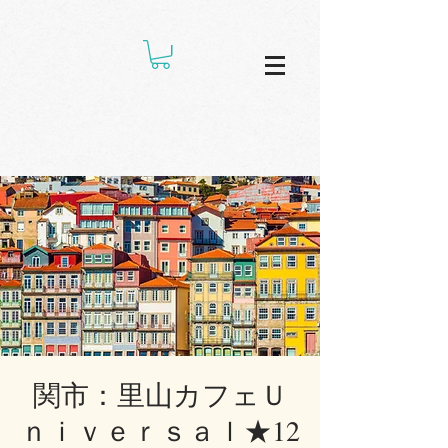
関市：里山カフェＵ
ｎｉｖｅｒｓａｌ★12