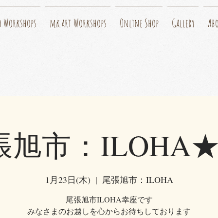
o Workshops
mk.art Workshops
Online Shop
Gallery
Ab
張旭市：ILOHA★
1月23日(木)
  |  
尾張旭市：ILOHA
尾張旭市ILOHA幸座です
みなさまのお越しを心からお待ちしております