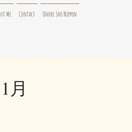
out Me
Contact
Onore Sho Nippon
1月