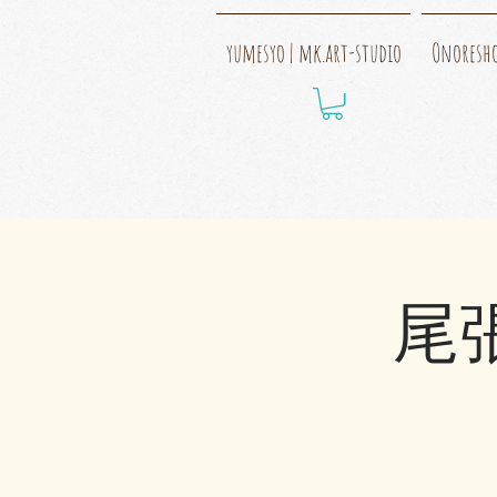
yumesyo | mk.art-studio
Onoresh
尾