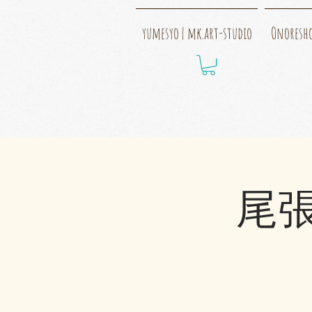
yumesyo | mk.art-studio
Onoresh
尾張