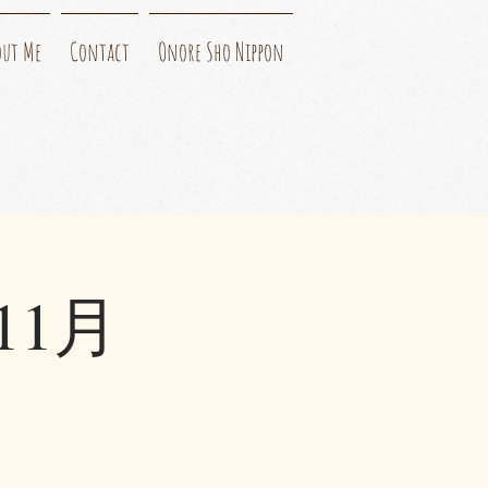
out Me
Contact
Onore Sho Nippon
11月