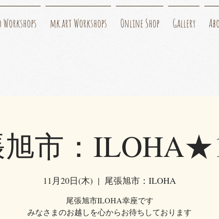
o Workshops
mk.art Workshops
Online Shop
Gallery
Ab
旭市：ILOHA★
11月20日(木)
  |  
尾張旭市：ILOHA
尾張旭市ILOHA幸座です
みなさまのお越しを心からお待ちしております