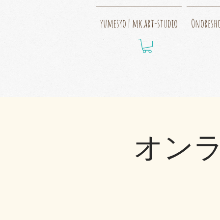
yumesyo | mk.art-studio
Onoresh
オンラ