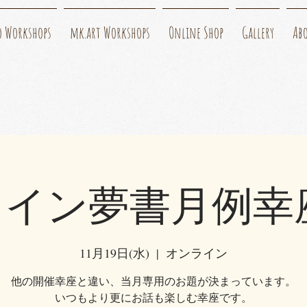
o Workshops
mk.art Workshops
Online Shop
Gallery
Ab
イン夢書月例幸座
11月19日(水)
  |  
オンライン
他の開催幸座と違い、当月専用のお題が決まっています。
いつもより更にお話も楽しむ幸座です。