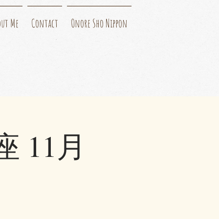
out Me
Contact
Onore Sho Nippon
 11月