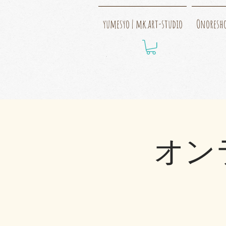
yumesyo | mk.art-studio
Onoresh
オンラ