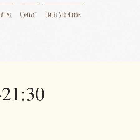
out Me
Contact
Onore Sho Nippon
1:30