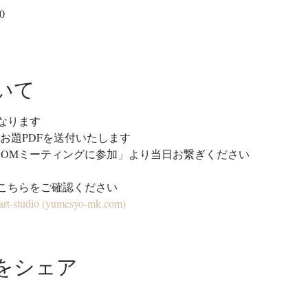
0
いて
なります
りお題PDFを送付いたします
OOMミーティングに参加」より当日お繋ぎください
こちらをご確認ください
udio (yumesyo-mk.com)
をシェア