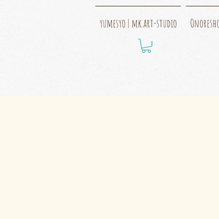
yumesyo | mk.art-studio
Onoresh