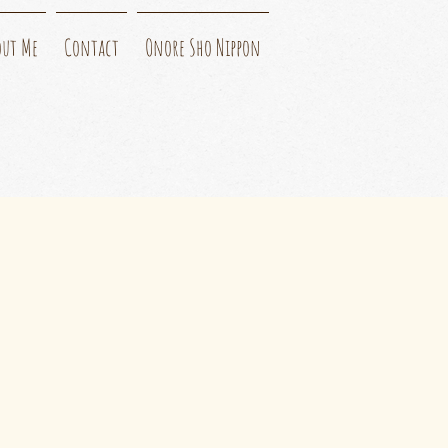
out Me
Contact
Onore Sho Nippon