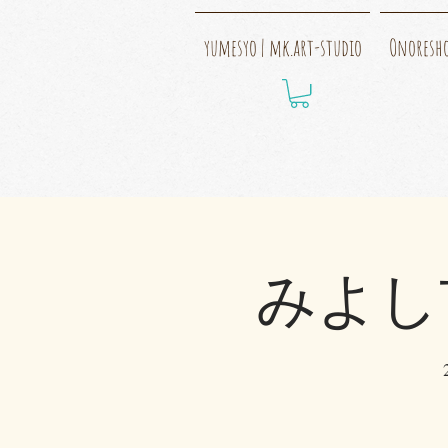
yumesyo | mk.art-studio
Onoresh
みよし