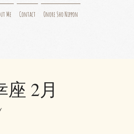
out Me
Contact
Onore Sho Nippon
座 2月
ブ