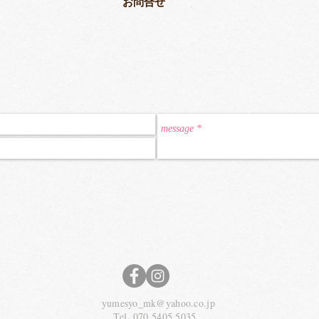
​お問合せ
yumesyo_mk@yahoo.co.jp
Tel. 070.5405.5035