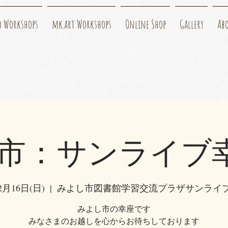
o Workshops
mk.art Workshops
Online Shop
Gallery
Ab
市：サンライブ幸
2月16日(日)
  |  
みよし市図書館学習交流プラザサンライ
みよし市の幸座です
みなさまのお越しを心からお待ちしております