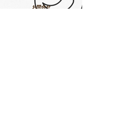
​お問合せ
Subscribe
yumesyo_mk@yahoo.co.jp
Tel.
070.5405.5035