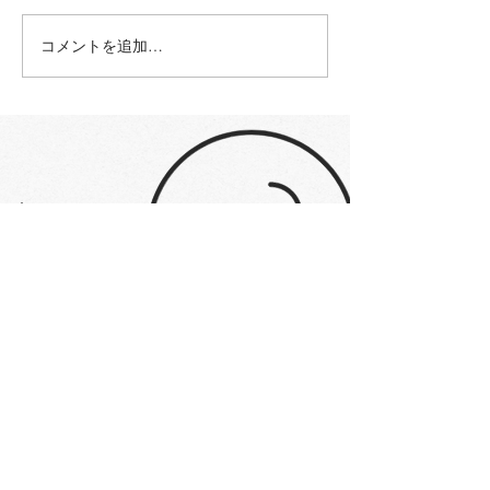
幸座で使ってい
コメントを追加…
幸座で使っているもの
Part2
STAY UP TO DATE
​お問合せ