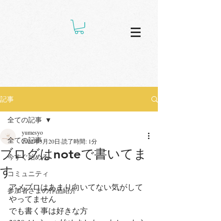
記事
全ての記事
yumesyo
全ての記事
2022年3月20日
読了時間: 1分
ブログはnoteで書いてま
今すぐ始める
す
コミュニティ
アメブロはあまり向いてない気がして
参加者さまの作品紹介
やってません
でも書く事は好きな方