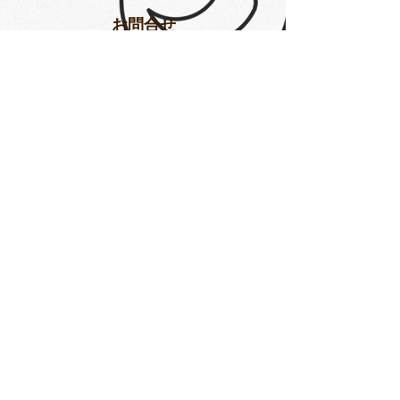
​お問合せ
Subscribe
yumesyo_mk@yahoo.co.jp
Tel.
070.5405.5035