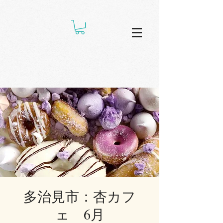
多治見市：杏カフ
ェ 6月