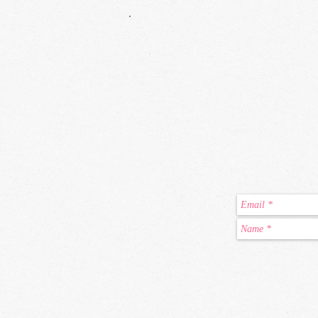
全員が当月専用の同じお題
・参加者同士が更にお近づ
袖振り合うも他生(多生)の
・毎月テーマを決めて道場
いままで数々の知識を深め
そのときのタイミングで参
2022.7からのNEWＭＥＮ
夢書道場主の得意分野を発
縁ある方が繋がり自分の人
気づき学び経験をとおして
そのキッカケ作りとなって
私が己書をとおし間接的に
己書をとおし具体的に伝え
己書の楽しさをそのままに
いま感じている制限がない
どんな自分でありたいです