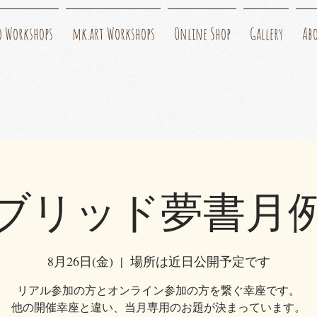
o Workshops
mk.art Workshops
Online Shop
Gallery
Ab
ブリッド夢書月
8月26日(金)
  |  
場所は近日公開予定です
リアル参加の方とオンライン参加の方を繋ぐ幸座です。
他の開催幸座と違い、当月専用のお題が決まっています。