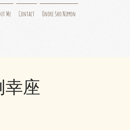
out Me
Contact
Onore Sho Nippon
例幸座