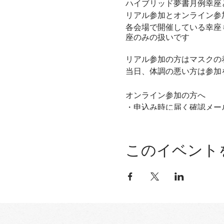
ハイブリッド夢書月例幸座
リアル参加とオンライン参
各会場で開催している幸座
座のみの扱いです
リアル参加の方はマスクの
当日、体調の悪い方は参加
オンライン参加の方へ
・申込み時に届く確認メール
・お支払い、お題の送付は
時間 10:00～12:30
このイベント
参加費 4,000円
幸座終了後、お時間の許す方
ハイブリッド夢書月例幸座
・お題が決まっています
いつもは沢山のお題の中か