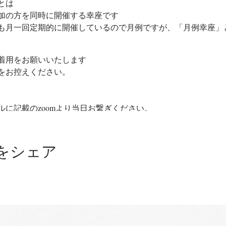
とは
加の方を同時に開催する幸座です
も月一回定期的に開催しているので月例ですが、「月例幸座」
着用をお願いいたします
をお控えください。
に記載のzoomより当日お繋ぎください。
オンライン公式アカウント内でお知らせしている手順と同じで
をシェア
はランチ会(実費)
といつもの幸座の違い
らそれぞれが好きなお題をチョイスし描いていただいています