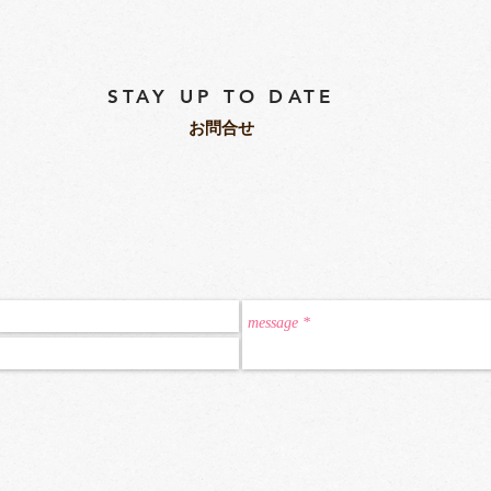
を楽しむ幸座です
きになれる会
縁を大切にします
主がお話します
STAY UP TO DATE
てきた内容をアウトプットさせていただきます
加者様に必要なメッセージをお届けできると思います
​お問合せ
Ｕです
揮させていただきます
生に磨きをかけていく
私たちは成長していきます
いくことに尽力いたします
伝えている伝えたいことを
ていくのがこの幸座の狙いです
心をもっと楽に
としたら
か？