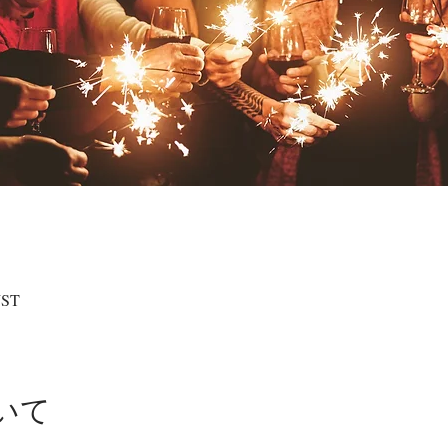
JST
いて