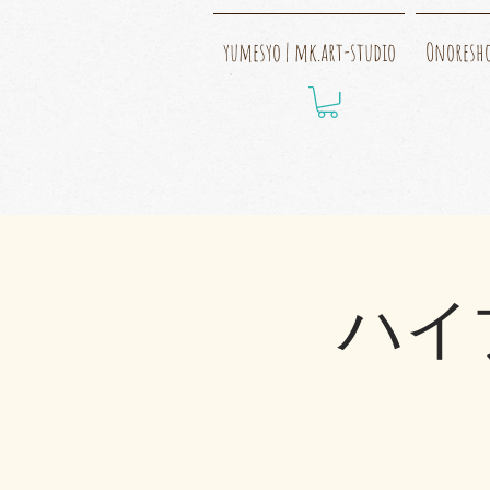
yumesyo | mk.art-studio
Onoresh
ハイ